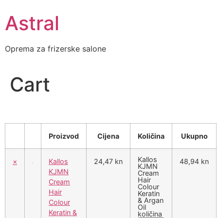
Skip
Astral
to
content
Oprema za frizerske salone
Cart
Proizvod
Cijena
Količina
Ukupno
Kallos
×
Kallos
24,47 kn
48,94 kn
KJMN
KJMN
Cream
Hair
Cream
Colour
Hair
Keratin
& Argan
Colour
Oil
Keratin &
količina